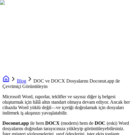
Blog
DOC ve DOCX Dosyalarını Doconut.app ile
Çevrimiçi Görüntüleyin
Microsoft Word, raporlar, teklifler ve sayısız diğer iş belgesi
oluşturmak için hâlâ altın standart olmaya devam ediyor. Ancak her
cihazda Word yüklü değil—ve içeriği doğrulamak için dosyaları
indirmek iş akışınızı yavaşlatabilir.
Doconut.app
ile hem
DOCX
(modern) hem de
DOC
(eski) Word
dosyalarını doğrudan tarayıcınıza yükleyip görüntüleyebilirsiniz.
İster müşteri sözleşmelerini, sınıf ödevlerini, ister ekip toplantı