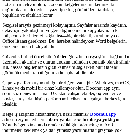
notlarını inceliyor olun, Doconut belgelerinizi mükemmel bir
doğrulukla render eder—yazı tiplerini, görüntüleri, tabloları,
başlıkları ve altlıkları korur.
Sezgisel arayüz gezinmeyi kolaylaştırır. Sayfalar arasında kaydırın,
detay için yakınlaştırın ve gerektiğinde metni kopyalayın. Tek
ihtiyacınız bir internet bağlantısı—hiçbir eklenti, kurulum ya da
Office lisansı gerekmez. Bu, hareket halindeyken Word belgelerini
önizlemenin en hızlı yoludur.
Güvenlik birinci önceliktir. Yüklediğiniz her dosya şifreli bağlantılar
üzerinden aktarılır ve oturumunuzun ardından otomatik olarak silinir.
Bu, hassas bilgilerinizin gizli kalmasını sağlarken bulut tabanlı
görüntülemenin rahatlığının tadını çıkarabilirsiniz.
Çapraz platform uyumluluğu bir diğer avantajdır. Windows, macOS,
Linux ya da mobil bir cihaz kullanıyor olun, Doconut.app aynı
sorunsuz deneyimi sunar. Uzaktan çalışan ekipler, öğrenciler ve
paylaşılan ya da düşük performanslı cihazlarda çalışan herkes için
idealdir.
Belge iş akışınızı hızlandırmaya hazır mısınız?
Doconut.app
adresini ziyaret edin ve
ya da
bir dosya yükleyin
.docx
.doc
Word belgenizin anında render edildiğini görmek için. Artık
indirmeleri beklemek ya da uyumsuz yazılımlarla uğraşmak yok—