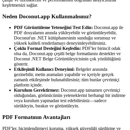
keşfetmenizi sağlar.
Neden Doconut.app Kullanmalısınız?
PDF Görüntüleme Yeteneğini Test Edin:
Doconut.app ile
PDF dosyalarını anında yükleyebilir ve görüntüleyebilir,
Doconut'un .NET kütüphanesinin sunduğu sorunsuz ve
yüksek kaliteli renderlamayı deneyimleyebilirsiniz.
Çoklu Format Desteğini Keşfedin:
PDF'ler birincil odak
olsa da, Doconut.app çeşitli belge formatlarını destekler ve
Doconut .NET Belge Görüntüleyicisinin çok yönlülüğünü
gösterir.
Etkileşimli Kullanıcı Deneyimi:
Belgeler arasında
gezinebilir, metin aramaları yapabilir ve içeriyle gerçek
zamanlı etkileşimde bulunabilirsiniz; tüm bunlar çevrimiçi
platform içinde.
Kurulum Gerektirmez:
Doconut.app tamamen çevrimiçi
olduğundan, görünücünün yeteneklerini herhangi bir indirme
veya kurulum yapmadan test edebilirsiniz—sadece
sürükleyin, bırakın ve görüntüleyin.
PDF Formatının Avantajları
PDF'ler, biçimlendirmeyi koruma, yüksek güvenliği sürdürme ve