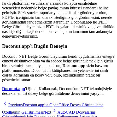
farklı platformlar ve cihazlar arasında kolayca erişilebilme
yetenekleri nedeniyle belge paylaşımının küresel standardı haline
gelmiştir. Sözleşmeler, raporlar ya da e‑kitaplar gönderiyor olun,
PDF'ler içeriğinizin tam olarak istediğiniz gibi görünmesini, nerede
görüntülendiği fark etmeksizin garantiler. Doconut.app ile .NET
Belge Görüntüleyicimizin PDF dosyalarını kesinlik ve güvenilirlikle
nasıl işlediğini keşfederken bu avantajların tamamını tam anlamıyla
deneyimleyebilirsiniz.
Doconut.app'i Bugün Deneyin
Doconut .NET Belge Görüntüleyicisini kendi uygulamanıza entegre
etmeyi düşünüyor olun ya da sadece belge görüntülemek için güçlü
bir çevrimiçi araca ihtiyacınız olsun,
Doconut.app
sizin başvuru
platformunuzdur. Doconut'un kütüphanesinin yeteneklerini canlı
olarak görmenin en kolay yolu olup, özelliklerinin pratik bir
gösterimini sunar.
Doconut.app
'i Şimdi Kullanarak, Doconut'un .NET teknolojisiyle
desteklenen üst düzey belge görüntüleme deneyimini yaşayın.
Previous
Doconut.app’ta OpenOffice Dosya Görüntüleme
Özelliğinin Geliştirilmesi
Next
AutoCAD Dosyalarını
Görüntülemek İçin Doconut.app Kullanmanın Avantajları