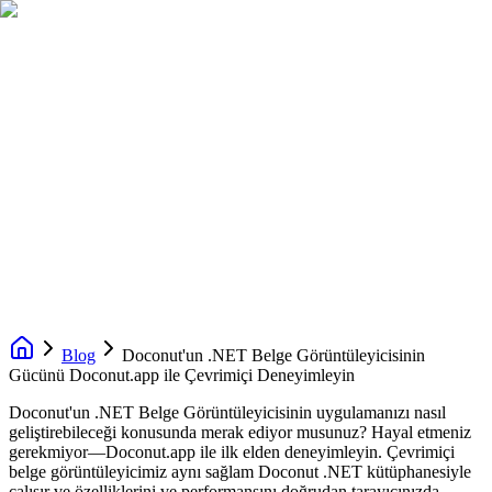
Blog
Doconut'un .NET Belge Görüntüleyicisinin
Gücünü Doconut.app ile Çevrimiçi Deneyimleyin
Doconut'un .NET Belge Görüntüleyicisinin uygulamanızı nasıl
geliştirebileceği konusunda merak ediyor musunuz? Hayal etmeniz
gerekmiyor—Doconut.app ile ilk elden deneyimleyin. Çevrimiçi
belge görüntüleyicimiz aynı sağlam Doconut .NET kütüphanesiyle
çalışır ve özelliklerini ve performansını doğrudan tarayıcınızda