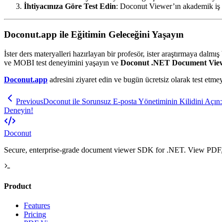
İhtiyacınıza Göre Test Edin
: Doconut Viewer’ın akademik iş a
Doconut.app ile Eğitimin Geleceğini Yaşayın
İster ders materyalleri hazırlayan bir profesör, ister araştırmaya dalmış 
ve MOBI test deneyimini yaşayın ve
Doconut .NET Document Vie
Doconut.app
adresini ziyaret edin ve bugün ücretsiz olarak test etme
Previous
Doconut ile Sorunsuz E-posta Yönetiminin Kilidini Aç
Deneyin!
Doconut
Secure, enterprise-grade document viewer SDK for .NET. View PDF, O
Product
Features
Pricing