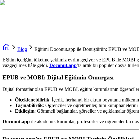
Blog
Eğitimi Doconut.app ile Dönüştürün: EPUB ve MOBI 
Eğitim içeriğini tüketme şeklimiz evrim geçiyor ve EPUB ile MOBI gib
vazgeçilmez hâle geldi.
Doconut.app
’ta artık bu popüler dosya türle
EPUB ve MOBI: Dijital Eğitimin Omurgası
Dijital formatlar olan EPUB ve MOBI, eğitim kurumlarının öğrencilere v
Ölçeklenebilirlik
: İçerik, herhangi bir ekran boyutuna mükemmel
Taşınabilirlik
: Öğrenciler ve öğretmenler, tüm kütüphanelerini ci
Etkileşim
: Gömmeli bağlantılar, görseller ve açıklamalar öğren
Doconut.app
ile akademik kurumlar, profesörler ve öğrenciler bu dos