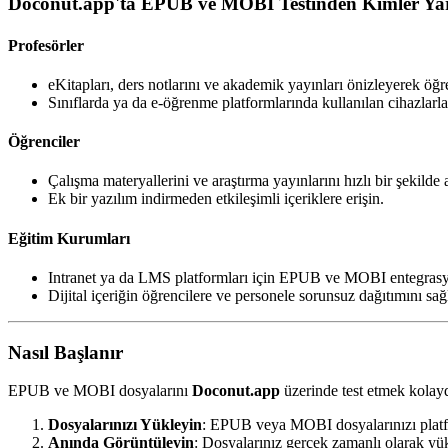
Doconut.app'ta EPUB ve MOBI Testinden Kimler Yar
Profesörler
eKitapları, ders notlarını ve akademik yayınları önizleyerek öğre
Sınıflarda ya da e‑öğrenme platformlarında kullanılan cihazlarl
Öğrenciler
Çalışma materyallerini ve araştırma yayınlarını hızlı bir şekilde 
Ek bir yazılım indirmeden etkileşimli içeriklere erişin.
Eğitim Kurumları
Intranet ya da LMS platformları için EPUB ve MOBI entegrasy
Dijital içeriğin öğrencilere ve personele sorunsuz dağıtımını sağ
Nasıl Başlanır
EPUB ve MOBI dosyalarını
Doconut.app
üzerinde test etmek kolayd
Dosyalarınızı Yükleyin
: EPUB veya MOBI dosyalarınızı platf
Anında Görüntüleyin
: Dosyalarınız gerçek zamanlı olarak yü