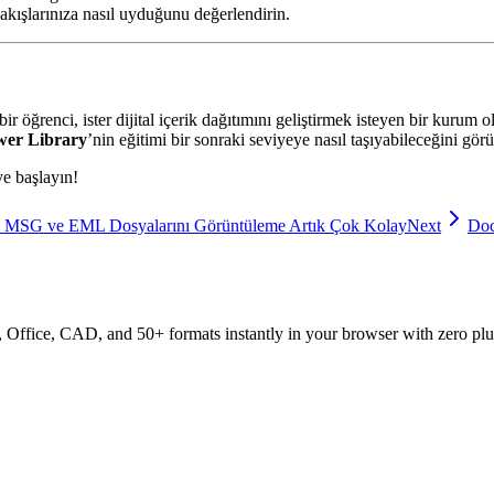
kışlarınıza nasıl uyduğunu değerlendirin.
bir öğrenci, ister dijital içerik dağıtımını geliştirmek isteyen bir kurum 
wer Library
’nin eğitimi bir sonraki seviyeye nasıl taşıyabileceğini görü
ye başlayın!
ın: MSG ve EML Dosyalarını Görüntüleme Artık Çok Kolay
Next
Doc
ffice, CAD, and 50+ formats instantly in your browser with zero plu