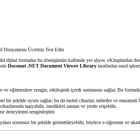
Dosyalarını Ücretsiz Test Edin
i dijital formatlar bu dönüşümün kalbinde yer alıyor. eKitaplardan ders
rinin
Doconut .NET Document Viewer Library
tarafından nasıl işlend
e eğitmenlere zengin, etkileşimli içerik sunmasını sağlar. Bu formatlar
 bir şekilde uyum sağlar; bu da mobil cihazlar, tabletler ve masaüstü bil
hazlarında taşıyabilir, istedikleri zaman ve yerde erişebilir.
me deneyimini zenginleştirir.
yaları sorunsuz bir şekilde görüntüleyebilir, böylece e‑öğrenme ve aka