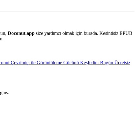
olun,
Doconut.app
size yardımcı olmak için burada. Kesintisiz EPUB
n.
onut Çevrimiçi ile Görüntüleme Gücünü Keşfedin: Bugün Ücretsiz
gins.