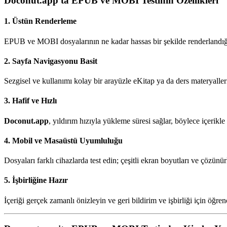
Doconut.app'ta EPUB ve MOBI Testinin Özellikleri
1. Üstün Renderleme
EPUB ve MOBI dosyalarının ne kadar hassas bir şekilde renderlandığını
2. Sayfa Navigasyonu Basit
Sezgisel ve kullanımı kolay bir arayüzle eKitap ya da ders materyalleri
3. Hafif ve Hızlı
Doconut.app
, yıldırım hızıyla yükleme süresi sağlar, böylece içerik
4. Mobil ve Masaüstü Uyumluluğu
Dosyaları farklı cihazlarda test edin; çeşitli ekran boyutları ve çözün
5. İşbirliğine Hazır
İçeriği gerçek zamanlı önizleyin ve geri bildirim ve işbirliği için öğren