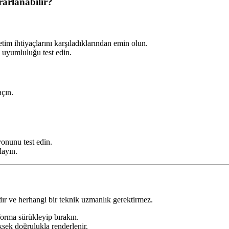
arlanabilir?
tim ihtiyaçlarını karşıladıklarından emin olun.
a uyumluluğu test edin.
açın.
onunu test edin.
layın.
ır ve herhangi bir teknik uzmanlık gerektirmez.
orma sürükleyip bırakın.
ksek doğrulukla renderlenir.