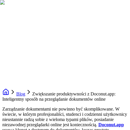
Blog
Zwiększanie produktywności z Doconut.app:
Inteligentny sposób na przeglądanie dokumentów online
Zarządzanie dokumentami nie powinno być skomplikowane. W
świecie, w którym profesjonaliści, studenci i codzienni użytkownicy
nieustannie radzą sobie z wieloma typami plików, posiadanie
niezawodnej przeglądarki online jest koniecznością.
Doconut.app
usuwa kłopot z dostępem do dokumentów, łącząc prostotę,