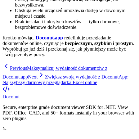
bezwysiłkowa.
Obsługa wielu urządzeń umożliwia dostęp w dowolnym
miejscu i czasie.
Brak instalacji i ukrytych kosztów — tylko darmowe,
bezproblemowe doświadczenie.
Krótko mówiąc,
Doconut.app
redefiniuje przeglądanie
dokumentów online, czyniąc je
bezpiecznym, szybkim i prostym
.
Wypróbuj go już dziś i przekonaj się, jak płynniejszy może być
Twój przepływ pracy.
Previous
Maksymalizuj wydajność dokumentów z
Doconut.app
Next
Zwiększ swoją wydajność z DoconutApp:
Najszybszy darmowy przeglądarka Excel online
Doconut
Secure, enterprise-grade document viewer SDK for .NET. View
PDF, Office, CAD, and 50+ formats instantly in your browser with
zero plugins.