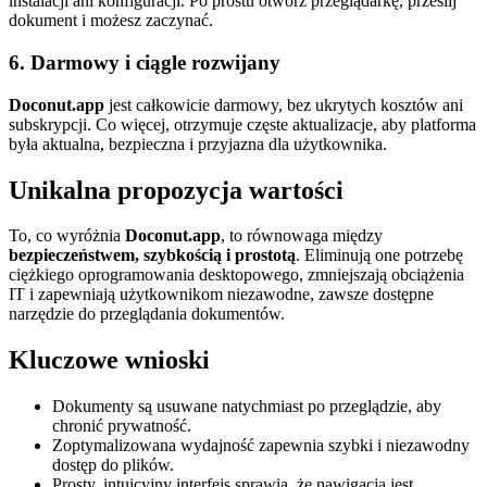
instalacji ani konfiguracji. Po prostu otwórz przeglądarkę, prześlij
dokument i możesz zaczynać.
6. Darmowy i ciągle rozwijany
Doconut.app
jest całkowicie darmowy, bez ukrytych kosztów ani
subskrypcji. Co więcej, otrzymuje częste aktualizacje, aby platforma
była aktualna, bezpieczna i przyjazna dla użytkownika.
Unikalna propozycja wartości
To, co wyróżnia
Doconut.app
, to równowaga między
bezpieczeństwem, szybkością i prostotą
. Eliminują one potrzebę
ciężkiego oprogramowania desktopowego, zmniejszają obciążenia
IT i zapewniają użytkownikom niezawodne, zawsze dostępne
narzędzie do przeglądania dokumentów.
Kluczowe wnioski
Dokumenty są usuwane natychmiast po przeglądzie, aby
chronić prywatność.
Zoptymalizowana wydajność zapewnia szybki i niezawodny
dostęp do plików.
Prosty, intuicyjny interfejs sprawia, że nawigacja jest