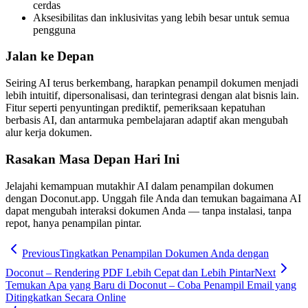
cerdas
Aksesibilitas dan inklusivitas yang lebih besar untuk semua
pengguna
Jalan ke Depan
Seiring AI terus berkembang, harapkan penampil dokumen menjadi
lebih intuitif, dipersonalisasi, dan terintegrasi dengan alat bisnis lain.
Fitur seperti penyuntingan prediktif, pemeriksaan kepatuhan
berbasis AI, dan antarmuka pembelajaran adaptif akan mengubah
alur kerja dokumen.
Rasakan Masa Depan Hari Ini
Jelajahi kemampuan mutakhir AI dalam penampilan dokumen
dengan Doconut.app. Unggah file Anda dan temukan bagaimana AI
dapat mengubah interaksi dokumen Anda — tanpa instalasi, tanpa
repot, hanya penampilan pintar.
Previous
Tingkatkan Penampilan Dokumen Anda dengan
Doconut – Rendering PDF Lebih Cepat dan Lebih Pintar
Next
Temukan Apa yang Baru di Doconut – Coba Penampil Email yang
Ditingkatkan Secara Online