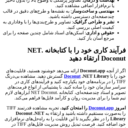
بهداشت و درمان
: تصاویر پزشکی با وضوح بالا را بدون تأخیر
یا نرم‌افزار اضافی مشاهده کنید.
مهندسی و ساخت‌وساز
: به نقشه‌ها و طرح‌های دقیق در قالب
چند‌صفحه‌ای دسترسی داشته باشید.
نشر و طراحی گرافیک
: تصاویر و طرح‌بندی‌ها را با وفاداری به
کیفیت اصلی بررسی کنید.
حقوقی و اداری
: اسکن‌های اسناد شامل چندین صفحه را برای
مرجع آسان باز کنید.
فرآیند کاری خود را با کتابخانه .NET
Doconut ارتقاء دهید
اگر از آنچه
Doconut.app
ارائه می‌دهد خوشنود هستید، قابلیت‌های
خود را با
.NET Library
Doconut
گسترش دهید. مشاهده بی‌درنگ
TIFF را در برنامه‌های خود یکپارچه کنید و فرآیندهای کاری در
سراسر سازمان خود را ساده کنید. با پشتیبانی از انواع فرمت‌های
تصویر و اسناد چندصفحه‌ای، کتابخانه .NET Doconut ابزارهای لازم
تیم شما را برای مدیریت روان و کارآمد فایل‌ها فراهم می‌کند.
امروز
Doconut.app
را امتحان کنید
، تجربه مشاهده قدرتمند TIFF
را به‌صورت مستقیم داشته باشید و ارتقاء به
Doconut .NET
Library
را در نظر بگیرید تا این قابلیت را به راه‌حل‌های نرم‌افزاری
خود اضافه کنید. فرصت تبدیل روش مدیریت فایل‌های TIFF در