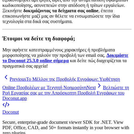
κωδικοποίησης, ασυνεπειών στην απόδοση ή τρίτων εργαλείων.
Ξεκινήστε
δοκιμάζοντας τα δείγματα σας online
, έπειτα
επικοινωνήστε μαζί μας αν θέλετε να ενσωματώσετε την ίδια
τεχνολογία στα δικά σας συστήματα.
Έτοιμοι να δείτε τη διαφορά;
Μην αφήνετε κατεστραμμένους χαρακτήρες ή προβλήματα
μορφοποίησης να χαλούν την προβολή των email σας.
Δοκιμάστε
το Doconut 25.3.0 online σήμερα
και δείτε πώς διαχειρίζεται τα
πραγματικά σας αρχεία!
Previous
Το Μέλλον της Προβολής Εγγράφων: Υιοθέτηση
Online Προβολέων με Τεχνητή Νοημοσύνη
Next
Βελτιώστε τη
Ροή Εργασίας σας με την Απρόσκοπτη Προβολή Εγγράφων του
Doconut.app
Doconut
Secure, enterprise-grade document viewer SDK for .NET. View
PDF, Office, CAD, and 50+ formats instantly in your browser with
zero plugins.