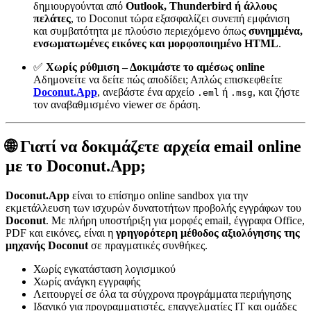
δημιουργούνται από
Outlook, Thunderbird ή άλλους
πελάτες
, το Doconut τώρα εξασφαλίζει συνεπή εμφάνιση
και συμβατότητα με πλούσιο περιεχόμενο όπως
συνημμένα,
ενσωματωμένες εικόνες και μορφοποιημένο HTML
.
✅
Χωρίς ρύθμιση – Δοκιμάστε το αμέσως online
Αδημονείτε να δείτε πώς αποδίδει; Απλώς επισκεφθείτε
Doconut.App
, ανεβάστε ένα αρχείο
ή
, και ζήστε
.eml
.msg
τον αναβαθμισμένο viewer σε δράση.
🌐 Γιατί να δοκιμάζετε αρχεία email online
με το Doconut.App;
Doconut.App
είναι το επίσημο online sandbox για την
εκμετάλλευση των ισχυρών δυνατοτήτων προβολής εγγράφων του
Doconut
. Με πλήρη υποστήριξη για μορφές email, έγγραφα Office,
PDF και εικόνες, είναι η
γρηγορότερη μέθοδος αξιολόγησης της
μηχανής Doconut
σε πραγματικές συνθήκες.
Χωρίς εγκατάσταση λογισμικού
Χωρίς ανάγκη εγγραφής
Λειτουργεί σε όλα τα σύγχρονα προγράμματα περιήγησης
Ιδανικό για προγραμματιστές, επαγγελματίες IT και ομάδες