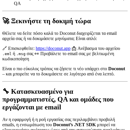
QA
🚀 Ξεκινήστε τη δοκιμή τώρα
Θέλετε να δείτε πόσο καλά το Doconut διαχειρίζεται τα email
αρχεία σας ή να δοκιμάσετε μηνύματα; Είναι απλό:
🔗 Επισκεφθείτε:
https://doconut.app
📩 Ανέβασμα του αρχείου
ή
σας 👀 Προβάλετε το email σας με βελτιωμένη
.eml
.msg
κωδικοποίηση
Είναι ο πιο εύκολος τρόπος να ζήσετε τι νέο υπάρχει στο
Doconut
– και μπορείτε να το δοκιμάσετε σε λιγότερο από ένα λεπτό.
🔧 Κατασκευασμένο για
προγραμματιστές, QA και ομάδες που
εργάζονται με email
Αν η εφαρμογή ή η ροή εργασίας σας περιλαμβάνει προβολή
emails, η ενσωμάτωση του
Doconut’s .NET SDK
μπορεί να
εξοικονομήσει αμέτρητες ώρες από την αντιμετώπιση σφαλμάτων