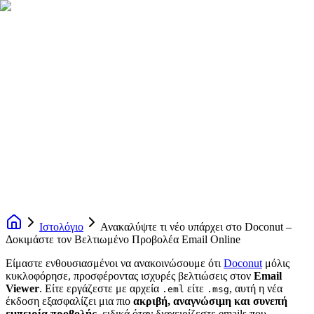
Ιστολόγιο
Ανακαλύψτε τι νέο υπάρχει στο Doconut –
Δοκιμάστε τον Βελτιωμένο Προβολέα Email Online
Είμαστε ενθουσιασμένοι να ανακοινώσουμε ότι
Doconut
μόλις
κυκλοφόρησε, προσφέροντας ισχυρές βελτιώσεις στον
Email
Viewer
. Είτε εργάζεστε με αρχεία
είτε
, αυτή η νέα
.eml
.msg
έκδοση εξασφαλίζει μια πιο
ακριβή, αναγνώσιμη και συνεπή
εμπειρία προβολής
, ειδικά όταν διαχειρίζεστε emails που