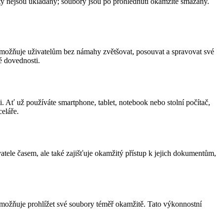
nty nejsou ukládány; soubory jsou po prohlédnutí okamžitě smazány.
é umožňuje uživatelům bez námahy zvětšovat, posouvat a spravovat své
é dovednosti.
 Ať už používáte smartphone, tablet, notebook nebo stolní počítač,
eláře.
atele časem, ale také zajišťuje okamžitý přístup k jejich dokumentům,
umožňuje prohlížet své soubory téměř okamžitě. Tato výkonnostní