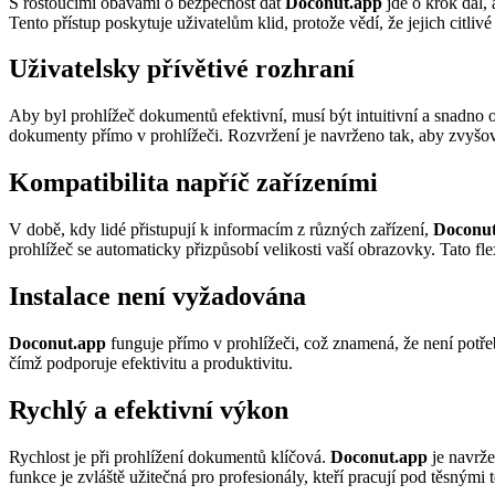
S rostoucími obavami o bezpečnost dat
Doconut.app
jde o krok dál,
Tento přístup poskytuje uživatelům klid, protože vědí, že jejich citl
Uživatelsky přívětivé rozhraní
Aby byl prohlížeč dokumentů efektivní, musí být intuitivní a snadno 
dokumenty přímo v prohlížeči. Rozvržení je navrženo tak, aby zvyšov
Kompatibilita napříč zařízeními
V době, kdy lidé přistupují k informacím z různých zařízení,
Doconut
prohlížeč se automaticky přizpůsobí velikosti vaší obrazovky. Tato fl
Instalace není vyžadována
Doconut.app
funguje přímo v prohlížeči, což znamená, že není potřeb
čímž podporuje efektivitu a produktivitu.
Rychlý a efektivní výkon
Rychlost je při prohlížení dokumentů klíčová.
Doconut.app
je navrže
funkce je zvláště užitečná pro profesionály, kteří pracují pod těsným