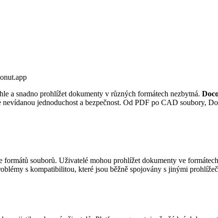
onut.app
rychle a snadno prohlížet dokumenty v různých formátech nezbytná.
Doco
uje nevídanou jednoduchost a bezpečnost. Od PDF po CAD soubory, Doc
oře formátů souborů. Uživatelé mohou prohlížet dokumenty ve form
problémy s kompatibilitou, které jsou běžně spojovány s jinými prohlíže