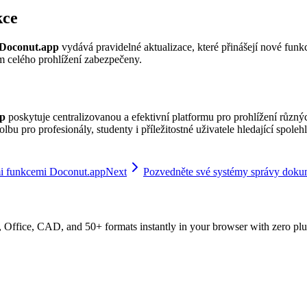
kce
Doconut.app
vydává pravidelné aktualizace, které přinášejí nové funk
m celého prohlížení zabezpečeny.
p
poskytuje centralizovanou a efektivní platformu pro prohlížení různý
í volbu pro profesionály, studenty i příležitostné uživatele hledající sp
mi funkcemi Doconut.app
Next
Pozvedněte své systémy správy doku
ffice, CAD, and 50+ formats instantly in your browser with zero plu