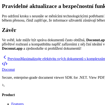
Pravidelné aktualizace a bezpečnostní fun
Pro udržení kroku s neustále se měnícími technologickými potřebami
během přenosu, čímž zajišťuje, že informace uživatelů zůstávají běhe
Závěr
Ve světě, kde může být správa dokumentů často obtížná,
Doconut.ap
přívětivé rozhraní a kompatibilita napříč zařízeními z něj činí ideáln
Doconut.app
a zjednodušte si prohlížení dokumentů!
Previous
Maximalizujte efektivitu svých dokumentů s komplexní
Doconut
Secure, enterprise-grade document viewer SDK for .NET. View PDF, O
Product
Features