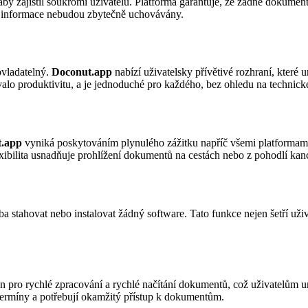
 aby zajistil soukromí uživatelů. Platforma garantuje, že žádné dokume
ivé informace nebudou zbytečně uchovávány.
ovladatelný.
Doconut.app
nabízí uživatelsky přívětivé rozhraní, kter
alo produktivitu, a je jednoduché pro každého, bez ohledu na technick
.app
vyniká poskytováním plynulého zážitku napříč všemi platformami.
exibilita usnadňuje prohlížení dokumentů na cestách nebo z pohodlí kanc
a stahovat nebo instalovat žádný software. Tato funkce nejen šetří uživ
n pro rychlé zpracování a rychlé načítání dokumentů, což uživatelům 
i termíny a potřebují okamžitý přístup k dokumentům.