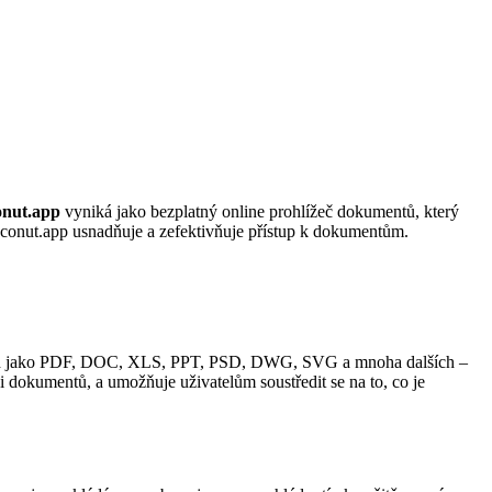
nut.app
vyniká jako bezplatný online prohlížeč dokumentů, který
onut.app usnadňuje a zefektivňuje přístup k dokumentům.
átech jako PDF, DOC, XLS, PPT, PSD, DWG, SVG a mnoha dalších –
či dokumentů, a umožňuje uživatelům soustředit se na to, co je